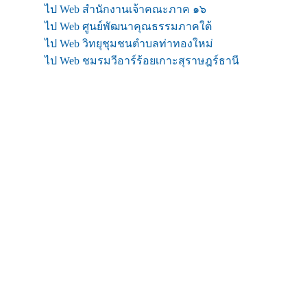
ไป Web สำนักงานเจ้าคณะภาค ๑๖
ไป Web ศูนย์พัฒนาคุณธรรมภาคใต้
ไป Web วิทยุชุมชนตำบลท่าทองใหม่
ไป Web ชมรมวีอาร์ร้อยเกาะสุราษฎร์ธานี