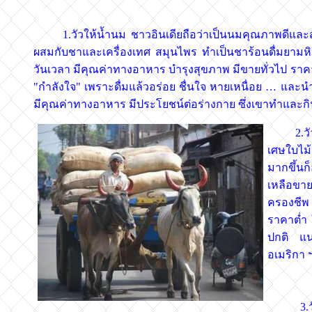
1.วัวให้น้ำนม ชาวอินเดียถือว่าเป็นนมคุณภาพดีและสด
ผสมกับชาและเครื่องเทศ สมุนไพร ทำเป็นชาร้อนดื่มยามหิวกร
วันเวลา มีคุณค่าทางอาหาร บำรุงสุขภาพ มีขายทั่วไป ราคา
"กำลังใจ" เพราะดื่มแล้วอร่อย ชื่นใจ หายเหนื่อย … และนำนมว
มีคุณค่าทางอาหาร มีประโยชน์ต่อร่างกาย ซึ่งเขาทำและก
2.วัวให้
เศษใบไม้
มากขึ้นก็
เหลือขาย
ครองชีพ 
ราคาต่ำ 
ปกติ แน
อเมริกา ฯ
3.วัวให้