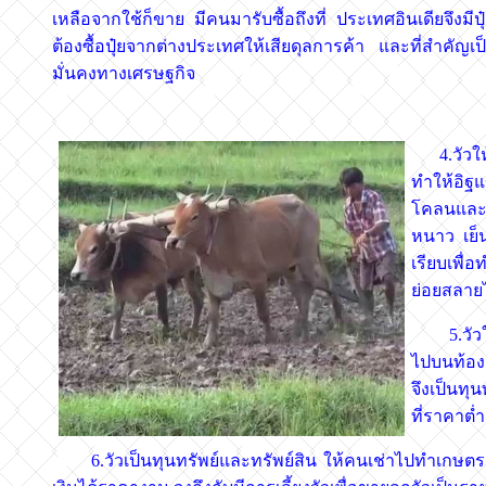
เหลือจากใช้ก็ขาย มีคนมารับซื้อถึงที่ ประเทศอินเดียจึงมีป
ต้องซื้อปุ๋ยจากต่างประเทศให้เสียดุลการค้า และที่สำคั
มั่นคงทางเศรษฐกิจ
4.วัวให้ว
ทำให้อิฐแ
โคลนและน้
หนาว เย็น
เรียบเพื่
ย่อยสลายไ
5.วัวให้
ไปบนท้องถ
จึงเป็นทุน
ที่ราคาต่
6.วัวเป็นทุนทรัพย์และทรัพย์สิน ให้คนเช่าไปทำเกษต