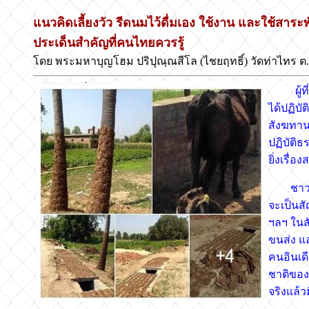
แนวคิดเลี้ยงวัว รีดนมไว้ดื่มเอง ใช้งาน และใช้สาร
ประเด็นสำคัญที่คนไทยควรรู้
โดย พระมหาบุญโฮม ปริปุณฺณสีโล (ไชยฤทธิ์) วัดท่าไทร 
ผู้ที่
ได้ปฏิบ
สังฆทาน
ปฏิบัติ
ยิ่งเรื่
ชาวอินด
จะเป็นส
ฯลฯ ในสั
ขนส่ง แ
คนอินเดี
ชาติของเ
จริงแล้ว