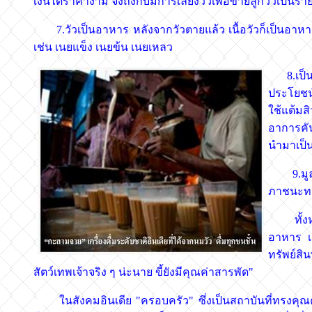
เงินได้ราคางาม จงถึงกับมีการเลี้ยงวัวเพื่อขายลูกวัวเป็นรายไ
7.วัวเป็นอาหาร หลังจากวัวตายแล้ว เนื้อวัวก็เป็นอาห
เช่น เนยแข็ง เนยข้น เนยเหลว
8.เป็นยา
ประโยชน์
ใช้แต้มส
อาการคัน
นำมาเป็น
9.มูลวั
ภาชนะทอ
ทั้งหมดท
อาหาร เ
ทรัพย์สิน
สัตว์เทพเจ้าจริง ๆ น่ะนาย ขี้ยังมีคุณค่าสารพัด"
ในสังคมอินเดีย "ครอบครัว" ซึ่งเป็นสถาบันที่ทรงคุณ