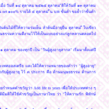
อ วันที่ ๑๔ ตุลาคม ๒๕๒๕ ตุลาคม ัติให้วันที่ ๑๓ ตุลาคม
net ๑๐๐% รายได้ ๕ ตุลาคม ื่น บ/ด ขั้นต่ำ ขอย้ำว่าขั้นต่ำ
้นไม้ที่ให้ความร่มเย็น ลำต้นมีอายุยืน ตุลาคม ีใบเขียว
งคุณธรรมความดีงามไว้ให้เป็นแบบอย่างแก่ลูกหลานตลอดไป
ลาคม ของทุกปี เป็น "วันผู้สูงอายุสากล" เริ่มมาตั้งแต่ปี
ระเทศออสเตรีย และได้ให้ความหมายของคำว่า "ผู้สูงอายุ"
ยวกับผู้สูงอายุ ไว้ ๓ ประการ คือ ด้านมนุษยธรรม ด้านการ
ยกำหนดคำขวัญว่า Add life to years เพื่อให้ประเทศต่าง ๆ
ีมติให้ใช้คำขวัญเป็นภาษาไทย ว่า "ให้ความรัก พิทักษ์