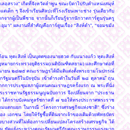
ลอสรวง” เกิดที่จังหวัดลำพูน ขณะบิดาไปรับตำแหน่งสมุห์
่เด็ก ๆ จึงเข้าเรียนศิลปะที่โรงเรียนเพาะช่าง รุ่นเดียวกับ
กผู้เป็นพี่ชาย จากนั้นก็เรียนรู้จากนักวาดการ์ตูนรุ่นครู
มา” ผลงานที่สำคัญคือการ์ตูนเรื่อง “สิงห์ดำ”, “จอมขมัง
อน หุตะสิงห์ เป็นบุตตของนายฮวด กับแนางแก้ว หุตะสิงห์
นกฏหมายกระทรวงยุติธรรม(เนติบัณฑิตสยาม) และศึกษาต่อที่
คม ิถุนายน ๒๔๗๕ คณะราษฎรได้มีมติแต่งตั้งพระยามโนปกรณ์
ัฐมนตรีในปัจจุบัน เข้าดำรงตำในวันที่ ๒๘ ตุลาคม ิถุน
การประชุมสภาผู้แทนคณะราษฎรครั้งแรก ณ พระที่นั่ง
ได้พระราชทานรัฐธรรมนูญฉบับถาวร จึงเปลี่ยนจาก “ประธาน
ได้กราบบังคมทูลรัชกาลที่ ๗ ขอให้ทรงประกาศพระราช
มแตกแยก ในกรณี “โครงการเศรษฐกิจแห่งชาติ” ซึ่งร่าง
ง เอกชน โดยให้รัฐซื้อที่ดินจากเจ้าของเดิมด้วยพัทธบัตร
างส่วนที่ไม่ต้องการเปลี่ยนแปลงโครงสร้างเศรษฐกิจ ได้
ุลาคม ขัดแย้งระหว่างคณะรัฐมนตรีกับคณะราษฎรรุนแรงมาก