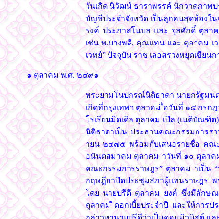
วันเกิด นิวัฒน์ ธาราพรรค์ นักวาดภาพ
บัญชีประจำจังหวัด เป็นลูกคนสุดท้องในจำน
รงค์ ประภาสโนบล และ จุลศักดิ์ ตุลาคม ร
เช่น พ.บางพลี, คุณแทน และ ตุลาคม เวช
เวทย์” ปัจจุบัน ราช เลอสรวงหยุดเขี
๑ ตุลาคม พ.ศ. ๒๔๙๑
พระยามโนปกรณ์นิติธาดา นายกรัฐมนตรีค
เกิดที่กรุงเทพฯ ตุลาคม ื่อวันที่ ๑๕ 
โรเรียนมิดเดิล ตุลาคม เปิล (เนติบัณฑ
นิติธาดาเป็น ประธานคณะกรรมการราษฎร 
ายน ๒๔๗๕ พร้อมกับเสนอรายชื่อ คณะ
อนันตสมาคม ตุลาคม าวันที่ ๑๐ ตุลาคม
คณะกรรมการราษฎร” ตุลาคม าเป็น “น
กฤษฎีกาปิดประชุมสภาผู้แทนราษฎร พร
โดย นายปรีดี ตุลาคม ยงค์ ซึ่งมีลักษณ
ตุลาคม ีดอกเบี้ยประจำปี และให้การปร
กล่าวหานายปรีดีว่าเป็นคอมมิวนิสต์ แ