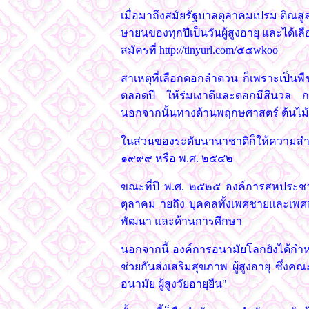
เมื่อมาถึงสมัยรัฐบาลตุลาคมเปรม ติณสู
ษายนของทุกปีเป็นวันผู้สูงอายุ และได้เล
สมัครที่ http://tinyurl.com/๕๕wkoo
สาเหตุที่เลือกดอกลำดวน ก็เพราะเป็นพื
ตลอดปี ให้ร่มเงาดีและดอกมีสีนวล กล
นอกจากนั้นทางด้านพฤกษศาสตร์ ต้นไม้นี้
ในส่วนของระดับนานาชาติก็ให้ความสำคัญต
๑๙๙๙ หรือ พ.ศ. ๒๕๔๒
ขณะที่ปี พ.ศ. ๒๕๒๕ องค์การสหประชาชา
ตุลาคม ายถึง บุคคลทั้งเพศชายและเพศหญิ
พัฒนา และด้านการศึกษา
นอกจากนี้ องค์การอนามัยโลกยังได้กำหนด
ช่วยกันส่งเสริมสุขภาพ ผู้สูงอายุ ซึ
อนามัย ผู้สูงวัยอายุยืน"