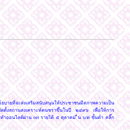
ดนโยบายที่จะส่งเสริมสนับสนุนให้ประชาชนมีสภาพความเป็น
จัดตั้งสถานสงเคราะห์คนชราขึ้นในปี ๒๔๙๖ เพื่อให้การ
ออนไลด์ผ่าน net รายได้ ๕ ตุลาคม ื่น บ/ด ขั้นต่ำ คลิ๊ก