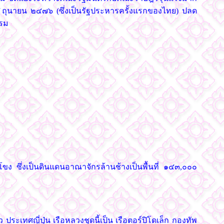
 ิถุนายน ๒๔๗๖ (ซึ่งเป็นรัฐประหารครั้งแรกของไทย) ปลด
รรม
ขง ซึ่งเป็นดินแดนอาณาจักรล้านช้างเป็นพื้นที่ ๑๔๓,๐๐๐
ประเทศญี่ปุ่น เรือหลวงชุดนี้เป็น เรือตอร์ปิโดเล็ก กองทัพ