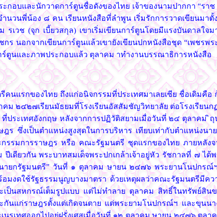
ประกอบและนักวาดการ์ตูนชื่อดังของไทย เจ้าของนามปากกา “ราช เ
วนพี่น้อง ๘ คน เรียนหนังสือที่ลำพูน เริ่มรักการวาดเขียนมาตั้งแต
เวช (จุก เบี้ยวสกุล) เขาเริ่มเขียนการ์ตูนโดยมีแรงบันดาลใจมากจา
กร นอกจากเขียนการ์ตูนแล้วเขายังเขียนปกหนังสือชุด “เพชรพระอุ
ยนการ์ตูนและภาพประกอบแล้ว ตุลาคม าทำงานบรรณาธิการหนังสือ
นแรกของไทย ถึงแก่อนิจกรรมที่ประเทศมาเลยเซีย ชื่อเดิมคือ ก้
กรกฎาคม ๒๔๒๗เรียนมัธยมที่โรงเรียนอัสสัมชัญวิทยาลัย ต่อโรงเรีย
ิต) ที่ประเทศอังกฤษ หลังจากการปฏิวัติสยามเมื่อวันที่ ๒๔ ตุลา
ซึ่งเป็นตำแหน่งสูงสุดในการบริหาร เทียบเท่ากับตำแหน่งนายกร
กรรมการราษฎร หรือ คณะรัฐมนตรี ชุดแรกของไทย ภายหลังจาก
 ปีเดียวกัน พระบาทสมเด็จพระปกเกล้าเจ้าอยู่หัว รัชกาลที่ ๗ 
ายกรัฐมนตรี” วันที่ ๑ ตุลาคม ษายน ๒๔๗๖ พระยานโนปกรณ์ฯ 
้อมงดใช้รัฐธรรมนูญบางมาตรา ด้วยเหตุผลว่าคณะรัฐมนตรีมีควา
ะเป็นสหกรณ์เต็มรูปแบบ แต่ไม่ทำลาย ตุลาคม สิทธิ์ในทรัพย์สินขอ
ะกันแก่ราษฎรตั้งแต่เกิดจนตาย แต่พระยามโนปกรณ์ฯ และขุนนางบ
ละเนรเทศออกไปอยู่ฝรั่งเศสเมื่อวันที่ ๑๒ ตุลาคม ษายน ๒๔๗๖ ต