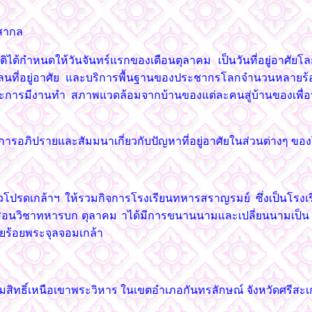
ูสากล
ิได้กำหนดให้วันจันทร์แรกของเดือนตุลาคม เป็นวันที่อยู่อาศัยโ
่อยู่อาศัย และบริการพื้นฐานของประชากรโลกจำนวนหลายร้อยล
 และการมีงานทำ สภาพแวดล้อมจากบ้านของแต่ละคนสู่บ้านของเพื่อน
ภิปรายและสัมมนาเกี่ยวกับปัญหาที่อยู่อาศัยในส่วนต่างๆ ของโ
หัวโปรดเกล้าฯ ให้รวมกิจการโรงเรียนทหารสราญรมย์ ซึ่งเป็นโ
งเรียนสอนวิชาทหารบก ตุลาคม าได้มีการขนานนามและเปลี่ยนนามเ
นายร้อยพระจุลจอมเกล้า
รรมสิทธิ์เหนือเขาพระวิหาร ในเขตอำเภอกันทรลักษณ์ จังหวัดศรีส