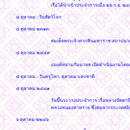
เรือได้นำเข้าประจำการเมื่อ ๒๖ ก.ย.
๔ ตุลาคม : วันสัตว์โลก
๔ ตุลาคม ๒๓๑๓
สมเด็จพระเจ้าตากสินมหาราช สถาปนากร
๔ ตุลาคม ๒๔๔๙
แบงค์สยามกัมมาจล เปิดดำเนินงานโดย
๕ ตุลาคม - วันครูโลก, ตุลาคม แห่งชาติ
๕ ตุลาคม ๒๔๘๑
วันขึ้นระวางประจำการ เรือหลวงปัตตานี
หลวงหนองสาหร่าย ซึ่งต่อจากประเทศอิตา
๖ ตุลาคม ๒๒๔๖