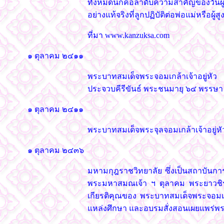
ทั้งหมดนี้ก็คือลำดับความสำคัญของวันผู
อย่างแท้จริงที่ลูกปฏิบัติต่อพ่อแม่หรือผู
ที่มา www.kanzuksa.com
๑ ตุลาคม ๒๔๑๑
พระบาทสมเด็จพระจอมเกล้าเจ้าอยู่ห
ประจวบคีรีขันธ์ พระชนมายุ ๖๔ พรรษา 
๑ ตุลาคม ๒๔๑๑
พระบาทสมเด็จพระจุลจอมเกล้าเจ้าอยู่ห
๑ ตุลาคม ๒๔๓๖
มหามกุฎราชวิทยาลัย ซึ่งเป็นสถาบันกา
พระมหาสมณเจ้า ฯ ตุลาคม พระยาวชิรญา
เกียรติคุณของ พระบาทสมเด็จพระจอมเกล้
แหล่งศึกษา และอบรมสั่งสอนเผยแพร่พ