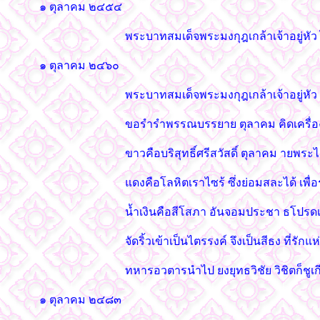
๑ ตุลาคม ๒๔๕๔
พระบาทสมเด็จพระมงกุฎเกล้าเจ้าอยู่หัว ไ
๑ ตุลาคม ๒๔๖๐
พระบาทสมเด็จพระมงกุฎเกล้าเจ้าอยู่หั
ขอรำรำพรรณบรรยาย ตุลาคม คิดเครื่อง
ขาวคือบริสุทธิ์ศรีสวัสดิ์ ตุลาคม ายพร
แดงคือโลหิตเราไซร้ ซึ่งย่อมสละได้ เพื
น้ำเงินคือสีโสภา อันจอมประชา ธโปรด
จัดริ้วเข้าเป็นไตรรงค์ จึงเป็นสีธง ที่รั
ทหารอวตารนำไป ยงยุทธวิชัย วิชิตก็ชูเ
๑ ตุลาคม ๒๔๘๓