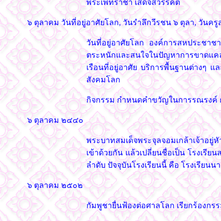
พระเพทราชา เสด็จสวรรคต
๖ ตุลาคม วันที่อยู่อาศัยโลก, วันรำลึกวีรชน ๖ ตุลา, วันคร
วันที่อยู่อาศัยโลก องค์การสหประชาชาต
ตระหนักและสนใจในปัญหาการขาดแคลนที
เรือนที่อยู่อาศัย บริการพื้นฐานต่างๆ
สังคมโลก
กิจกรรม กำหนดคำขวัญในการรณรงค์ การอ
๖ ตุลาคม ๒๔๔๐
พระบาทสมเด็จพระจุลจอมเกล้าเจ้าอยู่
เข้าด้วยกัน แล้วเปลี่ยนชื่อเป็น โร
ลำดับ ปัจจุบันโรงเรียนนี้ คือ โรงเรียน
๖ ตุลาคม ๒๕๐๒
กัมพูชายื่นฟ้องต่อศาลโลก เรียกร้องก