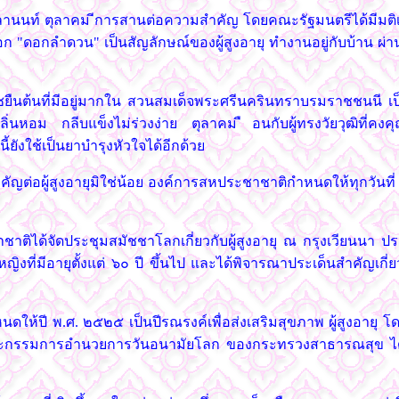
ลานนท์ ตุลาคม ีการสานต่อความสำคัญ โดยคณะรัฐมนตรีได้มีมติเมื่
ือก "ดอกลำดวน" เป็นสัญลักษณ์ของผู้สูงอายุ ทำงานอยู่กับบ้าน ผ่าน 
ชยืนต้นที่มีอยู่มากใน สวนสมเด็จพระศรีนครินทราบรมราชชนนี เป็นต
ิ่นหอม กลีบแข็งไม่ร่วงง่าย ตุลาคม ือนกับผู้ทรงวัยวุฒิที่ค
ยังใช้เป็นยาบำรุงหัวใจได้อีกด้วย
่อผู้สูงอายุมิใช่น้อย องค์การสหประชาชาติกำหนดให้ทุกวันที่ ๑ ตุ
ติได้จัดประชุมสมัชชาโลกเกี่ยวกับผู้สูงอายุ ณ กรุงเวียนนา ป
งที่มีอายุตั้งแต่ ๖๐ ปี ขึ้นไป และได้พิจารณาประเด็นสำคัญเกี่
ให้ปี พ.ศ. ๒๕๒๕ เป็นปีรณรงค์เพื่อส่งเสริมสุขภาพ ผู้สูงอายุ โด
่งคณะกรรมการอำนวยการวันอนามัยโลก ของกระทรวงสาธารณสุข ได้ม