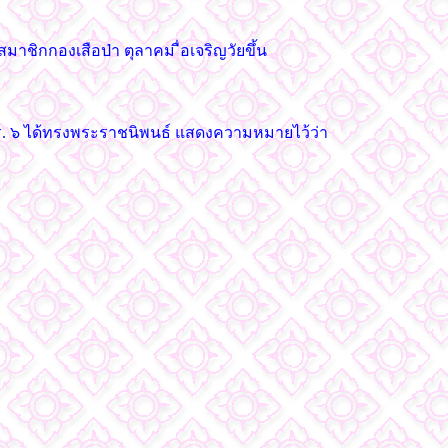
มาชิกกองเสือป่า ตุลาคม ื่อเจริญวัยขึ้น
 ร. ๖ ได้ทรงพระราชนิพนธ์ แสดงความหมายไว้ว่า