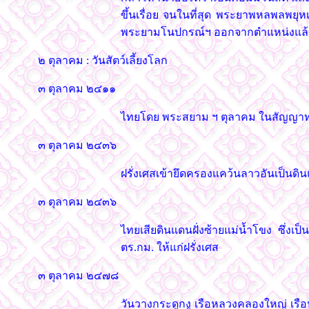
ขึ้นเรื่อย จนในที่สุด พระยาพหลพลพยุ
พระยามโนปกรณ์ฯ ออกจากตำแหน่งแล้วเนร
๒ ตุลาคม : วันสัตว์เลี้ยงโลก
๓ ตุลาคม ๒๔๑๑
ไทยโดย พระสยาม ฯ ตุลาคม ในสัญญาทา
๓ ตุลาคม ๒๔๓๖
ฝรั่งเศสเข้ายึดครองแคว้นลาวอันเป็นดิ
๓ ตุลาคม ๒๔๓๖
ไทยเสียดินแดนฝั่งซ้ายแม่น้ำโขง ซึ่ง
ตร.กม. ให้แก่ฝรั่งเศส
๓ ตุลาคม ๒๔๗๘
วันวางกระดูกงู เรือหลวงคลองใหญ่ เรือหล