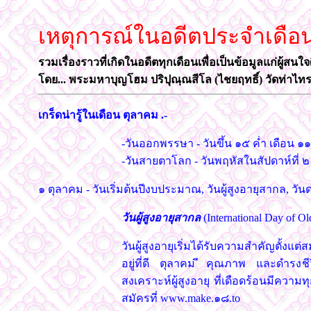
เหตุการณ์ในอดีตประจำเดือ
รวมเรื่องราวที่เกิดในอดีตทุกเดือนเพื่อเป็นข้อมูลแก่ผู้สนใ
โดย... พระมหาบุญโฮม ปริปุณฺณสีโล (ไชยฤทธิ์) วัดท่าไทร
เกร็ดน่ารู้ในเดือน ตุลาคม .-
-วันออกพรรษา - วันขึ้น ๑๕ ค่ำ เดือน ๑
-วันสายตาโลก - วันพฤหัสในสัปดาห์ที่ 
๑ ตุลาคม - วันเริ่มต้นปีงบประมาณ, วันผู้สูงอายุสากล, วั
วันผู้สูงอายุสากล
(International Day of Ol
วันผู้สูงอายุเริ่มได้รับความสำคัญตั
อยู่ที่ดี ตุลาคม ีคุณภาพ และดำรงชี
สงเคราะห์ผู้สูงอายุ ที่เดือดร้อนมีคว
สมัครที่ www.make.๑๘.to