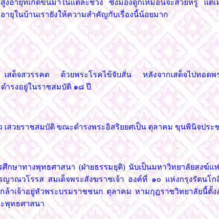
้สูงอายุที่เกิดขึ้นมาในแต่ละช่วง ซึ่งมองดูก็เหมือนจะสวยหรู แต
้สูงอายุในบ้านเรายังให้ความสำคัญกับเรื่องนี้น้อยมาก
ัว เสด็จสวรรคต ด้วยพระโรคไข้จับสั่น หลังจากเสด็จไปทอดพ
ดำรงอยู่ในราชสมบัติ ๑๘ ปี
ัว เสวยราชสมบัติ ขณะดำรงพระอิสริยยศเป็น ตุลาคม ขุนพินิจปร
รศึกษาทางพุทธศาสนา (ฝ่ายธรรมยุติ) นับเป็นมหาวิทยาลัยสงฆ์แห
ณวโรรส สมเด็จพระสังฆราชเจ้า องค์ที่ ๑๐ แห่งกรุงรัตนโกสินท
าเจ้าอยู่หัวพระบรมราชชนก ตุลาคม หามกุฎราชวิทยาลัยนี้ตั้งอยู
ระพุทธศาสนา