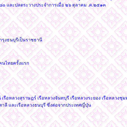
 ๒๔๘๐ และปลดระวางประจำการเมื่อ ๒๖ ตุลาคม .ค.๒๕๑๓
ุงธนบุรีเป็นราชธานี
คนไทยครั้งแรก
 เรือหลวงสุราษฎร์ เรือหลวงจันทบุรี เรือหลวงระยอง เรือหลวงชุม
ลี และเรือหลวงธนบุรี ซึ่งต่อจากประเทศญี่ปุ่น