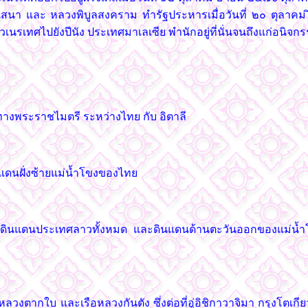
หเสนา และ หลวงพิบูลสงคราม ทำรัฐประหารเมื่อวันที่ ๒๐ ตุลาคม
เทศไปยังปีนัง ประเทศมาเลเซีย พำนักอยู่ที่นั่นจนถึงแก่อนิจก
งพระราชไมตรี ระหว่างไทย กับ อิตาลี
นแดนฝั่งซ้ายแม่น้ำโขงของไทย
เป็นดินแดนประเทศลาวทั้งหมด และดินแดนด้านตะวันออกของแม่น้ำโ
วงตากใบ และเรือหลวงกันตัง ซึ่งต่อที่อู่อิชิกาวาจิมา กรุงโตเกียว 