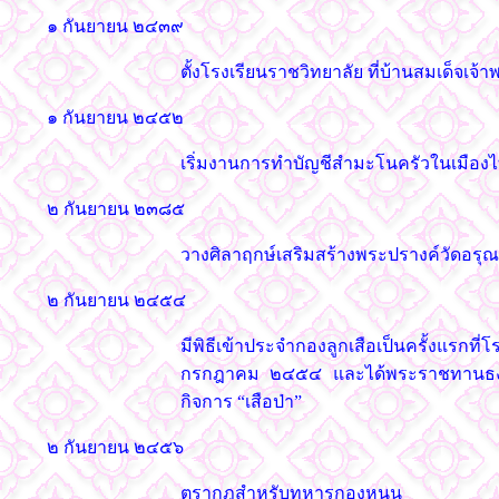
๑ กันยายน ๒๔๓๙
ตั้งโรงเรียนราชวิทยาลัย ที่บ้านสมเด็จเจ้
๑ กันยายน ๒๔๕๒
เริ่มงานการทำบัญชีสำมะโนครัวในเมืองไท
๒ กันยายน ๒๓๘๕
วางศิลาฤกษ์เสริมสร้างพระปรางค์วัดอรุณ 
๒ กันยายน ๒๔๕๔
มีพิธีเข้าประจำกองลูกเสือเป็นครั้งแรกที
กรกฎาคม ๒๔๕๔ และได้พระราชทานธงประจ
กิจการ “เสือป่า”
๒ กันยายน ๒๔๕๖
ตรากฎสำหรับทหารกองหนุน