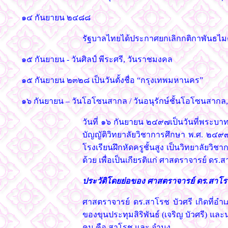
๑๔ กันยายน ๒๔๘๘
รัฐบาลไทยได้ประกาศยกเลิกกติกาพันธไมตรี
๑๕ กันยายน - วันศิลป์ พีระศรี, วันราชมงคล
๑๕ กันยายน ๒๓๒๘ เป็นวันตั้งชื่อ “กรุงเทพมหานคร”
๑๖ กันยายน – วันโอโซนสากล / วันอนุรักษ์ชั้นโอโซนสากล,
วันที่ ๑๖ กันยายน ๒๔๙๗เป็นวันที่พระบ
บัญญัติวิทยาลัยวิชาการศึกษา พ.ศ. ๒๔๙๗
โรงเรียนฝึกหัดครูชั้นสูง เป็นวิทยาลัยวิ
ด้วย เพื่อเป็นเกียรติแก่ ศาสตราจารย์ ดร.ส
ประวัติโดยย่อของ ศาสตราจารย์ ดร.สาโรช
ศาสตราจารย์ ดร.สาโรช บัวศรี เกิดที่อำเ
ของขุนประทุมสิริพันธ์ (เจริญ บัวศรี) และ
คน คือ สาโรช และ จำนง