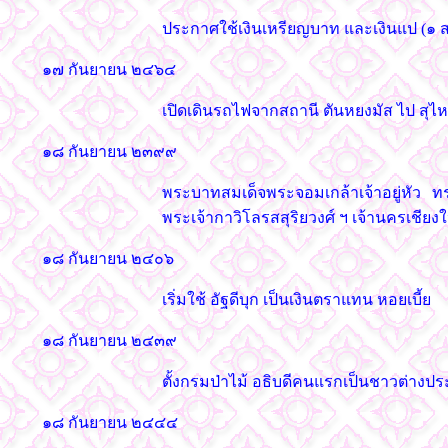
ประกาศใช้เงินเหรียญบาท และเงินแป (๑ ส
๑๗ กันยายน ๒๔๖๔
เปิดเดินรถไฟจากสถานี ตันหยงมัส ไป สุ
๑๘ กันยายน ๒๓๙๙
พระบาทสมเด็จพระจอมเกล้าเจ้าอยู่หัว ท
พระเจ้ากาวิโลรสสุริยวงศ์ ฯ เจ้านครเชียงใ
๑๘ กันยายน ๒๔๐๖
เริ่มใช้ อัฐดีบุก เป็นเงินตราแทน หอยเบี้ย
๑๘ กันยายน ๒๔๓๙
ตั้งกรมป่าไม้ อธิบดีคนแรกเป็นชาวต่างประ
๑๘ กันยายน ๒๔๔๔