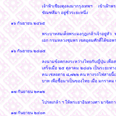
เจ้าฟ้าเชียงตุงลงมากรุงเทพฯ เข้าเฝ้
ขัณฑสีมา อยู่ชั่วระยะหนึ่ง
๑๖ กันยายน ๒๔๖๕
พระบาทสมเด็จพระมงกุฎเกล้าเจ้าอยู่หัว พ
เอก กรมหลวงชุมพร เขตอุดมศักดิ์ได้ขอ
๑๖ กันยายน ๒๔๘๕
ลงนามข้อตกลงระหว่างไทยกับญี่ปุ่น เพื่
เสร็จเมื่อ ๒๕ ตุลาคม ๒๔๘๖ เป็นระยะท
คน เชลยตาย ๘,๗๒๒ คน ทางรถไฟสายนี้เมื่
บาท เพื่อซื้อมาเป็นของไทย เมื่อ มกราค
๑๗ กันยายน ๒๓๑๒
โปรดเกล้า ฯ ให้พระยาอินทวงศา มาจัดการป
๑๗ กันยายน ๒๔๐๓