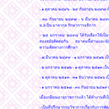
- ๑ ตุลาคม ๒๔๙๖ - ๒๙ กันยายน ๒๔๙๗ เป
- ๓๐ กันยายน ๒๔๙๗ - ๖ มีนาคม ๒๔๙๙ 
ม.ล.ปิ่น มาลากุล รักษาการอธิการ
- ๒๕ มกราคม ๒๔๙๘ ได้รับเลือกให้เป
สองสมัยติดต่อกัน สมาคมนี้ท่านและนักกา
ความคิดทางการศึกษา
- ๗ มีนาคม ๒๔๙๙ - ๑ มกราคม ๒๕๑๒ เป
- ๒ มกราคม ๒๕๑๒ - ๑ ตุลาคม ๒๕๑๓ เป็นร
- ๒ ตุลาคม ๒๕๑๓ - ๓๑ ธันวาคม ๒๕๑๖ เป
- ๑ มกราคม ๒๕๑๗ - ๓๐ กันยายน ๒๕๑๙ เป็
เมื่อเกษียณอายุราชการแล้ว ได้ทำงานที่
- เป็นที่ปรึกษากรมวิชาการเกี่ยวกับการพ