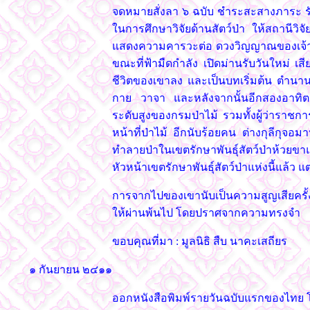
จดหมายสั่งลา ๖ ฉบับ ชำระสะสางภาระ รับ
ในการศึกษาวิจัยด้านสัตว์ป่า ให้สถานีวิจ
แสดงความคารวะต่อ ดวงวิญญาณของเจ้าหน้
ขณะที่ฟ้ามืดกำลัง เปิดม่านรับวันใหม่ เสี
ชีวิตของเขาลง และเป็นบทเริ่มต้น ตำนานนั
กาย วาจา และหลังจากนั้นอีกสองอาทิตย์ต่อ
ระดับสูงของกรมป่าไม้ รวมทั้งผู้ว่าราช
หน้าที่ป่าไม้ อีกนับร้อยคน ต่างกุลีกุจอ
ทำลายป่าในเขตรักษาพันธุ์สัตว์ป่าห้วย
หัวหน้าเขตรักษาพันธุ์สัตว์ป่าแห่งนี้แล้ว แ
การจากไปของเขานับเป็นความสูญเสียครั้ง
ให้ผ่านพ้นไป โดยปราศจากความทรงจำ
ขอบคุณที่มา : มูลนิธิ สืบ นาคะเสถียร
๑ กันยายน ๒๔๑๑
ออกหนังสือพิมพ์รายวันฉบับแรกของไทย โด