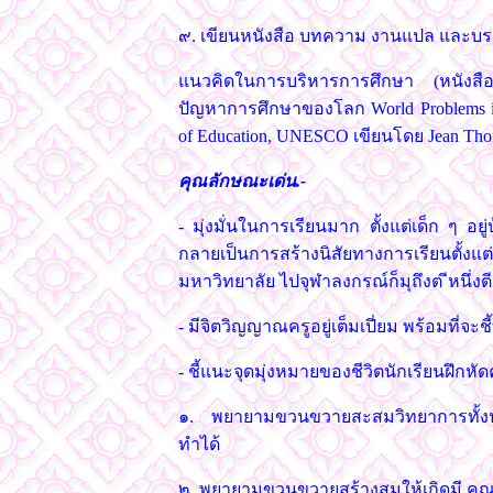
๙. เขียนหนังสือ บทความ งานแปล และบ
แนวคิดในการบริหารการศึกษา (หนังส
ปัญหาการศึกษาของโลก World Problems in
of Education, UNESCO เขียนโดย Jean Tho
คุณลักษณะเด่น.-
- มุ่งมั่นในการเรียนมาก ตั้งแต่เด็ก ๆ อย
กลายเป็นการสร้างนิสัยทางการเรียนตั้งแ
มหาวิทยาลัย ไปจุฬาลงกรณ์ก็มุถึงต ีหนึ่งตี
- มีจิตวิญญาณครูอยู่เต็มเปี่ยม พร้อมที่จะ
- ชี้แนะจุดมุ่งหมายของชีวิตนักเรียนฝึกหัด
๑. พยายามขวนขวายสะสมวิทยาการทั้งปวง 
ทำได้
๒. พยายามขวนขวายสร้างสมให้เกิดมี คุณ