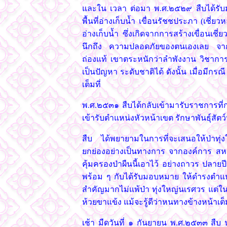
และใน เวลา ต่อมา พ.ศ.๒๕๒๙ สืบได้รับม
พื้นที่อ่างเก็บน้ำ เขื่อนรัชชประภา (เชี่
อ่างเก็บน้ำ ซึ่งเกิดจากการสร้างเขื่อนเชี่ย
นึกถึง ความปลอดภัยของตนเองเลย จากกา
ถ่องแท้ เขาตระหนักว่าลำพังงาน วิชาการ
เป็นปัญหา ระดับชาติได้ ดังนั้น เมื่อมีกร
เต็มที่
พ.ศ.๒๕๓๑ สืบได้กลับเข้ามารับราชการที่
เข้ารับตำแหน่งหัวหน้าเขต รักษาพันธุ์สัตว
สืบ ได้พยายามในการที่จะเสนอให้ป่าท
ยกย่องอย่างเป็นทางการ จากองค์การ สหป
คุ้มครองป่าผืนนี้เอาไว้ อย่างถาวร ปลาย
พร้อม ๆ กับได้รับมอบหมาย ให้ดำรงตำแหน่ง
สำคัญมากไม่แพ้ป่า ทุ่งใหญ่นเรศวร แต่ในที
ห้วยขาแข้ง แม้จะรู้ดีว่าหนทางข้างหน้
เช้า มืดวันที่ ๑ กันยายน พ.ศ.๒๕๓๓ สืบ 