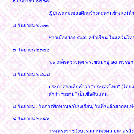
๖ กันยายน ๒๔๘๗
ญี่ปุ่นระดมเชลยศึกสร้างสะพานข้ามแม่น้
๗ กันยายน ๒๓๓๓
ชาวเมืองยอง ๕๘๕ ครัวเรือน ในแคว้นไทย
๗ กันยายน ๒๓๕๒
ร.๑ เสด็จสวรรคต พระชนมายุ ๗๔ พรรษา 
๗ กันยายน ๒๔๘๘
ประกาศยกเลิกคำว่า “ประเทศไทย” (ไทยแลนด
คำว่า “สยาม” เป็นชื่อดินแดน
๘ กันยายน : วันการศึกษานอกโรงเรียน, วันที่ระลึกสากลแห่ง
๘ กันยายน ๒๒๘๖
กรมพระราชวังบวรสถานมงคล มหาสุรสิงห