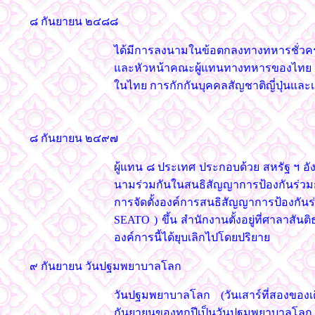
๘ กันยายน ๒๔๘๘
ได้มีการลงนามในข้อตกลงทางทหารชั่วคร
และหัวหน้าคณะผู้แทนทางทหารของไทย ณ เ
ในไทย การกักกันบุคคลสัญชาติญี่ปุ่นและ
๘ กันยายน ๒๔๙๗
ผู้แทน ๘ ประเทศ ประกอบด้วย สหรัฐ ฯ อัง
นามร่วมกันในสนธิสัญญาการป้องกันร่วมกัน
การจัดตั้งองค์การสนธิสัญญาการป้องกันร่วม
SEATO ) ขึ้น สำนักงานตั้งอยู่ที่ศาลาสั
องค์การนี้ได้ยุบเลิกไปโดยปริยาย
๙ กันยายน วันปฐมพยาบาลโลก
วันปฐมพยาบาลโลก (วันเสาร์ที่สองของ
กันยายนของทุกปีเป็นวันปฐมพยาบาลโลก (W