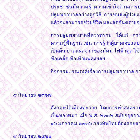
ประชาชนมีความรู้ ความเข้าใจด้านการ
ปฐมพยาบาลอย่างถูกวิธี การขนส่งผู้ป่วยแ
แล้วจะสามารถช่วยชีวิต และลดอันตรายจากอุ
การปฐมพยาบาลที่ควรทราบ ได้แก่ การห้า
ความรู้พื้นฐาน เช่น การรู้ว่าผู้บาดเจ็บ
เป็นต้น บาดแผลจากของมีคม ไฟฟ้าดูด ไข้
ข้อเคล็ด ข้อเท้าแพลงฯลฯ
กิจกรรม.-รณรงค์เรื่องการปฐมพยาบาล การป้
๙ กันยายน ๒๓๖๗
อังกฤษได้เมืองทะวาย โดยการทำสงครามก
เป็นของพม่า เมื่อ พ.ศ. ๒๓๐๒ สมัยอยุธยา
๑๖ มกราคม ๒๓๓๖ กองทัพไทยต้องถอยจา
๙ กันยายน ๒๔๒๑