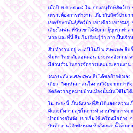
เมื่อปี พ.ศ.๒๕๑๘ ใน กองอนุรักษ์สัตว์ป่า ซึ
เพราะต้องการทำงาน เกี่ยวกับสัตว์ป่ามากก
เขตรักษาพันธุ์สัตว์ป่า เขาเขียว-เขาชมภู่
เลี่ยงไม่พ้น ที่นั่นเขาได้จับกุม ผู้บุกรุก
นวล และที่นี่ สืบเริ่มเรียนรู้ว่า การเป็นเจ้าห
สืบ ทำงาน อยู่ ๓-๔ ปี ในปี พ.ศ.๒๕๒๒ สืบ
ที่มหาวิทยาลัยลอนดอน ประเทศอังกฤษ จา
มีส่วนร่วมในการจัดการและประสานงาน รวม
จนกระทั่ง พ.ศ.๒๕๒๖ สืบได้ขอย้ายตัวเอง เข
เดียว "ผมหันมาสนใจงานวิจัยมากกว่าที่จะว
อึดอัดว่ากฎหมายบ้านเมืองนั้นมันใช้ไม่ได
ใน ระยะนี้ เป็นจังหวะที่สืบได้แสดงความเป
ดีและมีความสุขในการทำงานวิชาการมาก สืบรั
ป่าอย่างจริงจัง เขาเริ่มใช้เครื่องมือต่
บันทึกงานวิจัยทั้งหมด ซึ่งสิ่งเหล่านี้ได