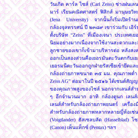
วันเกิด คาร์ล ไซส์ (Carl Zeiss) ช่างฝนเลนส
มาร์ เรียนคณิตศาสตร์ ฟิสิกส์ มานุษยวิท
(Jena University) จากนั้นก็เริ่มเปิด
กล้องจุลทรรศน์ ปี ๒๓๘๙ เขาร่วมกับ เอิร์
ตั้งบริษัท “Zeiss” ที่เมืองเจนา ประเทศ
นิยมอย่างมากเนื่องจากใช้งานสะดวกและม
ลูกชายของเขาก็เข้ามาบริหารต่อ หลังสงค
ออกเป็นสองส่วนคือเยอรมันตะวันตกกับเย
เยอรมนีตะวันออกถูกฝ่ายรัสเซียเข้ายึดและ
กล้องถ่ายภาพขนาด ๓๕ มม. คุณภาพต่ำ ส่ว
Zeiss AG” ต่อมาในปี ๒๕๑๖ ได้เซนต์สัญญากั
ของคุณภาพสูงของไซส์ นอกจากเลนส์สำหรั
ๆ อีกจำนวนมาก อาทิ กล้องดูนก เลนส์สำ
เลนส์สำหรับกล้องถ่ายภาพยนตร์ เครื่อง
สำหรับกล้องถ่ายภาพหลากหลายญี่ห้อเช่
(Voigtlander) ฮัสเซลบลัด (Hasselblad)
(Canon) เพ็นแท็กซ์ (Pentax) ฯลฯ