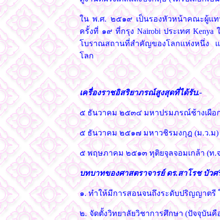
ใน พ.ศ. ๒๕๑๙ เป็นรองหัวหน้าคณะผู้แ
ครั้งที่ ๑๙ ที่กรุง Nairobi ประเทศ Keny
โบราณสถานที่สำคัญของโลกแห่งหนึ่ง แล
โลก
เครื่องราชอิสริยาภรณ์สูงสุดที่ได้รับ.-
๕ ธันวาคม ๒๕๓๔ มหาปรมภรณ์ช้างเผือก 
๕ ธันวาคม ๒๕๑๗ มหาวชิรมงกุฎ (ม.ว.ม)
๕ พฤษภาคม ๒๕๑๓ ทุติยจุลจอมเกล้า (ท.จ
บทบาทของศาสตราจารย์ ดร.สาโรช บัวศรี
๑. ทำให้มีการสอนจนถึงระดับปริญญาตรี โ
๒. จัดตั้งวิทยาลัยวิชาการศึกษา (ปัจจุบั