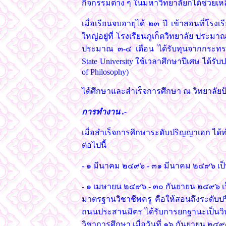
กิจกรรมต่าง ๆ ในมหาวิทยาลัยก็ได้ช่วยเหลื
เมื่อเรียนจบอายุได้ ๒๓ ปี เข้าสอนที่โรง
ใหญ่อยู่ที่ โรงเรียนภูเก็ตวิทยาลัย ประม
ประมาณ ๓-๔ เดือน ได้รับทุนจากกระทรว
State University ใช้เวลาศึกษาปีเศษ ได้รั
of Philosophy)
ได้ศึกษาและสำเร็จการศึกษา ณ วิทยาลัยป้อ
การทำงาน .-
เมื่อสำเร็จการศึกษาระดับปริญญาเอก ได้ท
ต่อไปนี้
- ๑ มีนาคม ๒๔๙๖ - ๓๑ มีนาคม ๒๔๙๖ เป็
- ๑ เมษายน ๒๔๙๖ - ๓๐ กันยายน ๒๔๙๖ เป
มาตรฐานวิชาชีพครู คือให้สอนถึงระดับปริญ
ถนนประสานมิตร ได้รับการยกฐานะเป็นวิท
วิชาการศึกษา เมื่อวันที่ ๑๖ กันยายน ๒๔