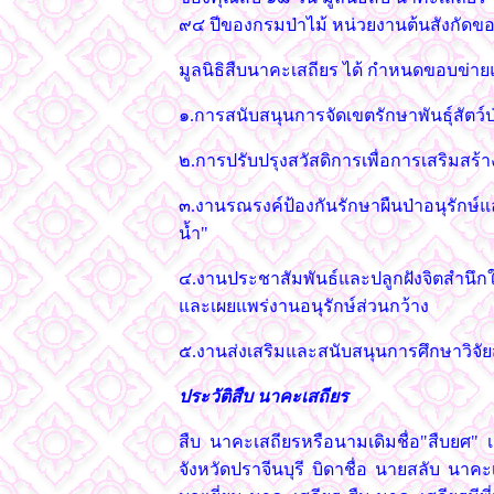
๙๔ ปีของกรมป่าไม้ หน่วยงานต้นสังกัดของน
มูลนิธิสืบนาคะเสถียร ได้ กำหนดขอบข่า
๑.การสนับสนุนการจัดเขตรักษาพันธุ์สัตว์
๒.การปรับปรุงสวัสดิการเพื่อการเสริมสร้า
๓.งานรณรงค์ป้องกันรักษาผืนป่าอนุรักษ
น้ำ"
๔.งานประชาสัมพันธ์และปลูกฝังจิตสำนึ
และเผยแพร่งานอนุรักษ์ส่วนกว้าง
๕.งานส่งเสริมและสนับสนุนการศึกษาวิจัยสัต
ประวัติสืบ นาคะเสถียร
สืบ นาคะเสถียรหรือนามเดิมชื่อ"สืบยศ" 
จังหวัดปราจีนบุรี บิดาชื่อ นายสลับ นาค