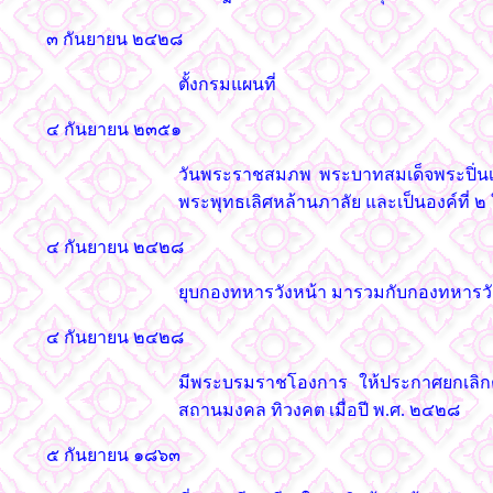
๓ กันยายน ๒๔๒๘
ตั้งกรมแผนที่
๔ กันยายน ๒๓๕๑
วันพระราชสมภพ พระบาทสมเด็จพระปิ่นเก
พระพุทธเลิศหล้านภาลัย และเป็นองค์ที่ ๒
๔ กันยายน ๒๔๒๘
ยุบกองทหารวังหน้า มารวมกับกองทหารวั
๔ กันยายน ๒๔๒๘
มีพระบรมราชโองการ ให้ประกาศยกเลิก
สถานมงคล ทิวงคต เมื่อปี พ.ศ. ๒๔๒๘
๕ กันยายน ๑๘๖๓