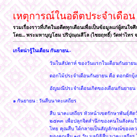
เหตุการณ์ในอดีตประจำเดือน
รวมเรื่องราวที่เกิดในอดีตทุกเดือนเพื่อเป็นข้อมูลแก่ผู้สนใจศ
โดย... พระมหาบุญโฮม ปริปุณฺณสีโล (ไชยฤทธิ์) วัดท่าไทร จ
เกร็ดน่ารู้ในเดือน กันยายน.-
วันในสัปดาห์ ของวันแรกในเดือนกันยาย
ดอกไม้ประจำเดือนกันยายน คือ ดอกผักบุ้งฝ
อัญมณีประจำเดือนเกิดของเดือนกันยายน 
๑ กันยายน : วันสืบนาคะเสถียร
สืบ นาคะเสถียร หัวหน้าเขตรักษาพันธุ์สัตว
๒๕๓๓ เพื่อปลุกจิตสำนึกของคนในสังคมให้
ไทย คุณสืบ ได้กลายเป็นสัญลักษณ์ของควา
ของคุณสืบ ๑๘ วัน มูลนิธิสืบ นาคะเสถียร 