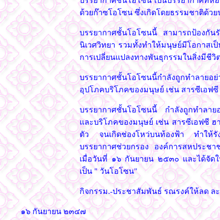
บรรยากาศชั้นโอโซน เป็นบรรยากาศที่ห่อห
ด้วยก๊าซโอโซน ซึ่งเกิดโดยธรรมชาติด้วยป
บรรยากาศชั้นโอโซนนี้ สามารถป้องกันรัง
นิเวศวิทยา รวมทั้งทำให้มนุษย์มีโอกาสเป็
การเปลี่ยนแปลงทางพันธุกรรมในสิ่งมีชีว
บรรยากาศชั้นโอโซนนี้กำลังถูกทำลายอย่
อุปโภคบริโภคของมนุษย์ เช่น สารซีเอฟซี
บรรยากาศชั้นโอโซนนี้ กำลังถูกทำลายอย
และบริโภคของมนุษย์ เช่น สารซีเอฟซี 
ตัว จนเกิดช่องโหว่บนท้องฟ้า ทำให้รัง
บรรยากาศช่วยกรอง องค์การสหประชาชาติ
เมื่อวันที่ ๑๖ กันยายน ๒๕๓๐ และได้จัด
เป็น " วันโอโซน"
กิจกรรม.-ประชาสัมพันธ์ รณรงค์ให้ลด ละ
๑๖ กันยายน ๒๓๔๗