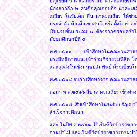
บุญเยี่ยม นาคะเสถียร สืบ นาคะเสถียรมี
น้องสาวอีก ๒ คนคือคุณกอบกิจ นาคะเสถีย
เสถียร ในวัยเด็ก สืบ นาคะเสถียร ได้ช่
ประจำตัว คือเมื่อเขาสนใจหรือตั้งใจทำอะไ
เรียนจบชั้นประถม ๔ ต้องจากครอบครัวไปเร
มัธยมศึกษาปีที่ ๕
พ.ศ.๒๕๑๑ เข้าศึกษาในคณะวนศาสตร์ม
ประสิทธิภาพและเข้าร่วมกิจกรรมนิสิต โดยเป
และสูงส่งในเชิงมนุษยสัมพันธ์ มีระเบียบ
พ.ศ.๒๕๑๔ จบการศึกษาจาก คณะวนศาสตร
ต่อมา พ.ศ.๒๕๑๖ สืบ นาคะเสถียร เข้าท
พ.ศ.๒๕๑๗ สืบเข้าศึกษาในระดับปริญญา
สำเร็จการศึกษา
และ ในปีพ.ศ.๒๕๑๘ ได้เริ่มชีวิตข้าราชกา
กรมป่าไม้ และเริ่มชีวิตข้าราชการกรมป่า