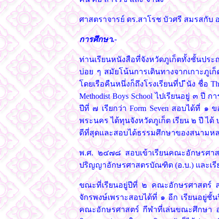
ศาสตราจารย์ ดร.สาโรช บัวศรี สมรสกับ อา
การศึกษา.-
ท่านเรียนหนังสือที่จังหวัดภูเก็ตทั้งชั้นป
บ่อย ๆ สมัยโน้นการเดินทางจากเกาะภูเก็ตม
โดยเรือคืนหนึ่งก็ถึงโรงเรียนที่ป ีนัง ชื่อ 
Methodist Boys School ไปเรียนอยู่ ๓ ปี ก
ปีที่ ๗ เรียกว่า Form Seven สอบได้ที่ ๑
พระนคร ได้ทุนจังหวัดภูเก็ต เรียน ๒ ปี 
ดีที่สุดและสอบได้ธรรมศึกษาของสนามห
พ.ศ. ๒๔๗๘ สอบเข้าเรียนคณะอักษรศาสตร
ปริญญาอักษรศาสตรบัณฑิต (อ.บ.) และเรียน
ขณะที่เรียนอยู่ปีที่ ๒ คณะอักษรศาสตร์ ส
จักรพงษ์เพราะสอบได้ที่ ๑ อีก เรียนอยู่ชั
คณะอักษรศาสตร์ กีฬาที่เล่นขณะศึกษา อย