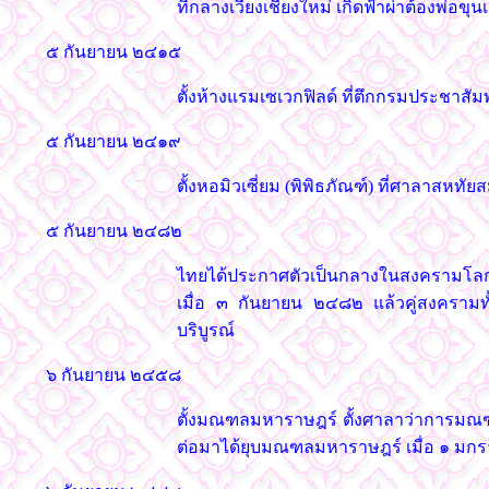
ที่กลางเวียงเชียงใหม่ เกิดฟ้าผ่าต้องพ่
๕ กันยายน ๒๔๑๕
ตั้งห้างแรมเซเวกฟิลด์ ที่ตึกกรมประชาสั
๕ กันยายน ๒๔๑๙
ตั้งหอมิวเซี่ยม (พิพิธภัณฑ์) ที่ศาลาส
๕ กันยายน ๒๔๘๒
ไทยได้ประกาศตัวเป็นกลางในสงครามโลกคร
เมื่อ ๓ กันยายน ๒๔๘๒ แล้วคู่สงครามทั
บริบูรณ์
๖ กันยายน ๒๔๕๘
ตั้งมณฑลมหาราษฎร์ ตั้งศาลาว่าการมณฑ
ต่อมาได้ยุบมณฑลมหาราษฎร์ เมื่อ ๑ ม