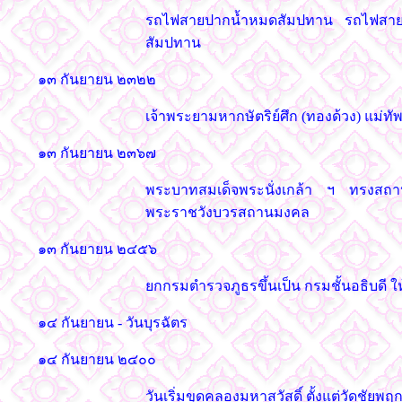
รถไฟสายปากน้ำหมดสัมปทาน รถไฟสายน
สัมปทาน
๑๓ กันยายน ๒๓๒๒
เจ้าพระยามหากษัตริย์ศึก (ทองด้วง) แม่ทัพ
๑๓ กันยายน ๒๓๖๗
พระบาทสมเด็จพระนั่งเกล้า ฯ ทรงสถาป
พระราชวังบวรสถานมงคล
๑๓ กันยายน ๒๔๕๖
ยกกรมตำรวจภูธรขึ้นเป็น กรมชั้นอธิบดี 
๑๔ กันยายน - วันบุรฉัตร
๑๔ กันยายน ๒๔๐๐
วันเริ่มขุดคลองมหาสวัสดิ์ ตั้งแต่วัดชัยพ