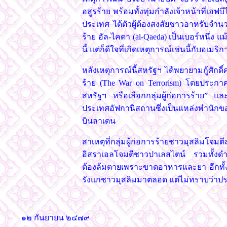
อสูรร้าย พร้อมทั้งทุ่มกำลังเจ้าหน้าที่เอ
ประเทศ ได้ตัวผู้ต้องสงสัยชาวอาหรับจำ
ร้าย อัล-ไคดา (al-Qaeda) เป็นเบอร์หนึ่ง 
นี้ แต่ก็ดีใจที่เกิดเหตุการณ์เช่นนี้กับอเมริก
หลังเหตุการณ์นี้สหรัฐฯ ได้พยายามกู้ศ
ร้าย (The War on Terrorism) โดยประกาศ
สหรัฐฯ หรือเลือกกลุ่มผู้ก่อการร้าย” แ
ประเทศอัฟกานิสถานซึ่งเป็นแหล่งพำนักข
บินลาเดน
สาเหตุที่กลุ่มผู้ก่อการร้ายชาวมุสลิมโจ
อิสราเอลโจมตีชาวปาเลสไตน์ รวมทั้งดำ
ต้องล้มตายเพราะขาดอาหารและยา อีกท
รังแกชาวมุสลิมมาตลอด แต่ไม่ทราบว่าประธ
๑๒ กันยายน ๒๔๗๙