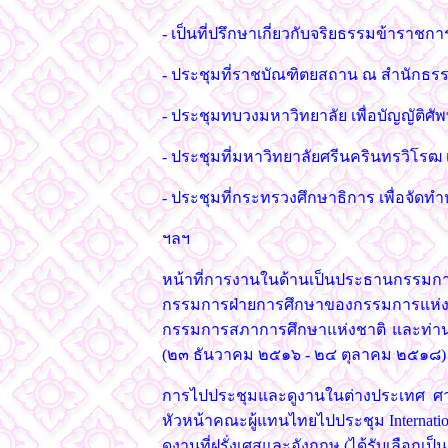
- เป็นที่ปรึกษาเกี่ยวกับจริยธรรมข้าร
- ประชุมที่ราชบัณฑิตยสถาน ณ สำนักธรรมศ
- ประชุมทบวงมหาวิทยาลัย เพื่อบัญญัติศัพ
- ประชุมที่มหาวิทยาลัยศรีนครินทรวิโรฒ
- ประชุมที่กระทรวงศึกษาธิการ เพื่อจัดท
ฯลฯ
หน้าที่การงานในด้านเป็นประธานกรรม
กรรมการฝ่ายการศึกษาของกรรมการแ
กรรมการสภาการศึกษาแห่งชาติ และท่านยั
(๒๓ ธันวาคม ๒๕๑๖ - ๒๔ ตุลาคม ๒๕๑๘)
การไปประชุมและดูงานในต่างประเทศ ศาส
หัวหน้าคณะผู้แทนไทยไปประชุม Internation
ดูงานที่ฝรั่งเศสและอังกฤษ (ได้รับเลือกเป