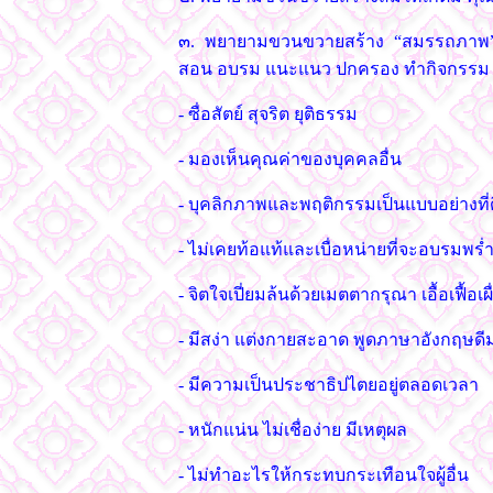
๓. พยายามขวนขวายสร้าง “สมรรถภาพ” ในก
สอน อบรม แนะแนว ปกครอง ทำกิจกรรม 
- ซื่อสัตย์ สุจริต ยุติธรรม
- มองเห็นคุณค่าของบุคคลอื่น
- บุคลิกภาพและพฤติกรรมเป็นแบบอย่างที่ดี
- ไม่เคยท้อแท้และเบื่อหน่ายที่จะอบรมพร่ำ
- จิตใจเปี่ยมล้นด้วยเมตตากรุณา เอื้อเฟื้อเผื
- มีสง่า แต่งกายสะอาด พูดภาษาอังกฤษดี
- มีความเป็นประชาธิปไตยอยู่ตลอดเวลา
- หนักแน่น ไม่เชื่อง่าย มีเหตุผล
- ไม่ทำอะไรให้กระทบกระเทือนใจผู้อื่น