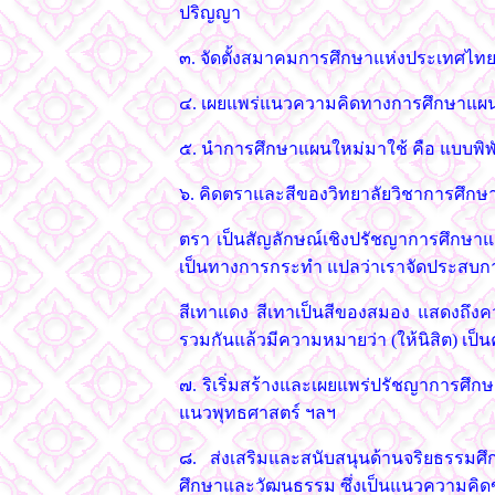
ปริญญา
๓. จัดตั้งสมาคมการศึกษาแห่งประเทศไท
๔. เผยแพร่แนวความคิดทางการศึกษาแผนให
๕. นำการศึกษาแผนใหม่มาใช้ คือ แบบพิพั
๖. คิดตราและสีของวิทยาลัยวิชาการศึกษา
ตรา เป็นสัญลักษณ์เชิงปรัชญาการศึกษาแผ
เป็นทางการกระทำ แปลว่าเราจัดประสบการณ์ให
สีเทาแดง สีเทาเป็นสีของสมอง แสดงถึง
รวมกันแล้วมีความหมายว่า (ให้นิสิต) เป
๗. ริเริ่มสร้างและเผยแพร่ปรัชญาการศึก
แนวพุทธศาสตร์ ฯลฯ
๘. ส่งเสริมและสนับสนุนด้านจริยธรรมศ
ศึกษาและวัฒนธรรม ซึ่งเป็นแนวความคิด