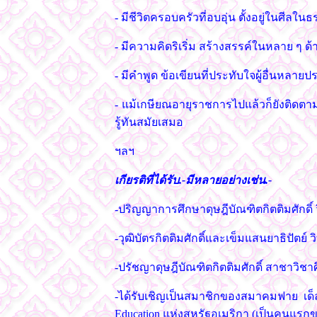
- มีชีวิตครอบครัวที่อบอุ่น ตั้งอยู่ในศีลใ
- มีความคิดริเริ่ม สร้างสรรค์ในหลาย ๆ ด้
- มีคำพูด ข้อเขียนที่ประทับใจผู้อื่นหลาย
- แม้เกษียณอายุราชการไปแล้วก็ยังติดต
รู้ทันสมัยเสมอ
ฯลฯ
เกียรติที่ได้รับ.-มีหลายอย่างเช่น.-
-ปริญญาการศึกษาดุษฎีบัณฑิตกิตติมศักดิ์
-วุฒิบัตรกิตติมศักดิ์และเข็มแสนยาธิปัต
-ปรัชญาดุษฎีบัณฑิตกิตติมศักดิ์ สาชาวิ
-ได้รับเชิญเป็นสมาชิกของสมาคมฟาย เด็ล
Education แห่งสหรัฐอเมริกา (เป็นคนแร