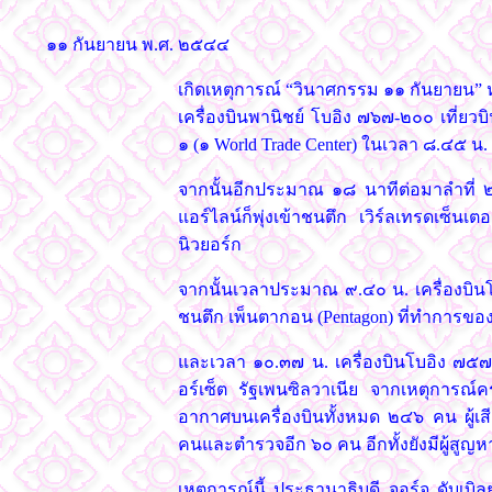
๑๑ กันยายน พ.ศ. ๒๕๔๔
เกิดเหตุการณ์ “วินาศกรรม ๑๑ กันยายน” หร
เครื่องบินพานิชย์ โบอิง ๗๖๗-๒๐๐ เที่ยวบิ
๑ (๑ World Trade Center) ในเวลา ๘.๔๕ น.
จากนั้นอีกประมาณ ๑๘ นาทีต่อมาลำที่ ๒ 
แอร์ไลน์ก็พุ่งเข้าชนตึก เวิร์ลเทรดเซ็น
นิวยอร์ก
จากนั้นเวลาประมาณ ๙.๔๐ น. เครื่องบินโบ
ชนตึก เพ็นตากอน (Pentagon) ที่ทำการข
และเวลา ๑๐.๓๗ น. เครื่องบินโบอิง ๗๕๗-
อร์เซ็ต รัฐเพนซิลวาเนีย จากเหตุการณ์ครั้
อากาศบนเครื่องบินทั้งหมด ๒๔๖ คน ผู้เ
คนและตำรวจอีก ๖๐ คน อีกทั้งยังมีผู้สูญ
เหตุการณ์นี้ ประธานาธิบดี จอร์จ ดับเบ