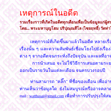
เหตุการณ์ในอดีต
รวมเรื่องราวที่เกิดในอดีตทุกเดือนเพื่อเป็นข้อมูลแก่ผู
โดย... พระมหาบุญโฮม ปริปุณฺณสีโล (ไชยฤทธิ์) วัดท่า
เหตุการณ์ที่เกิดขึ้นมาแล้วในอดีต หลายเรื่อ
เรื่องนั้น ๆ และความสัมพันธ์เชื่อมโยงไปยังเรื่
ต่าง ๆ จากอดีตจนกระทั่งถึงปัจจุบัน และผลที่อ
การนำเสนอ จะไม่ใช้วิธีการเสนอตามระย
ออกเป็นรายวันในแต่ละเดือน จนครบวงรอบปี
ท่านสามารถ "คลิ๊ก" ที่ชื่อของเดือน เพื่ออ
ท่านเห็นว่าข้อมูลใด ยังไม่สมบูรณ์หรืออาจคลา
เพื่อทำการปรับปรุงให้ส
mail :
watthasai@gmail.com